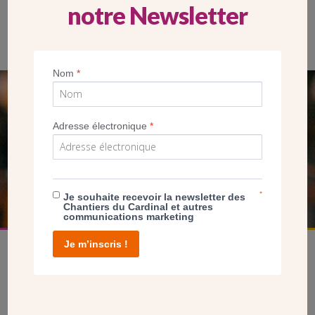
notre Newsletter
Nom
*
SEUL VOTRE DON
Adresse électronique
*
NOUS PERMET D’AGIR
FAIRE UN DON
*
Je souhaite recevoir la newsletter des
Chantiers du Cardinal et autres
communications marketing
Je m’inscris !