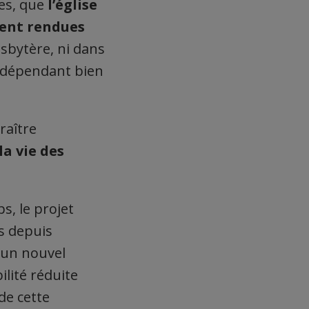
ses, que
l’église
ient rendues
esbytère, ni dans
 indépendant bien
raître
la vie des
s, le projet
us depuis
 un nouvel
lité réduite
de cette