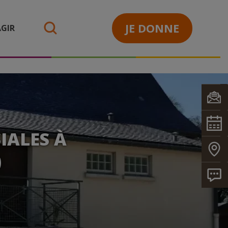
JE DONNE
GIR
search
IALES À
)