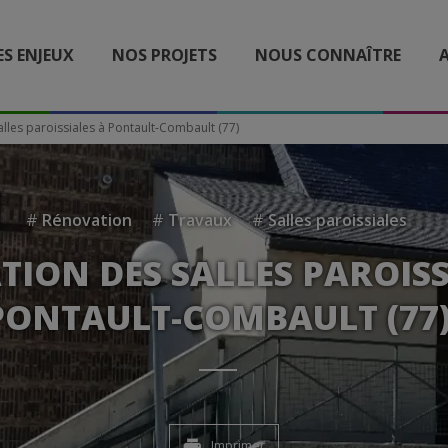
ES ENJEUX
NOS PROJETS
NOUS CONNAÎTRE
A
lles paroissiales à Pontault-Combault (77)
#
Rénovation
#
Travaux
#
Salles paroissiales
ION DES SALLES PAROISS
PONTAULT-COMBAULT (77
Imprimer