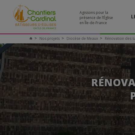
Agissons pour la
L
présence de l’Église
en Île-de-France
Nos projets
Diocèse de Meaux
Rénovation des sa
RÉNOVAT