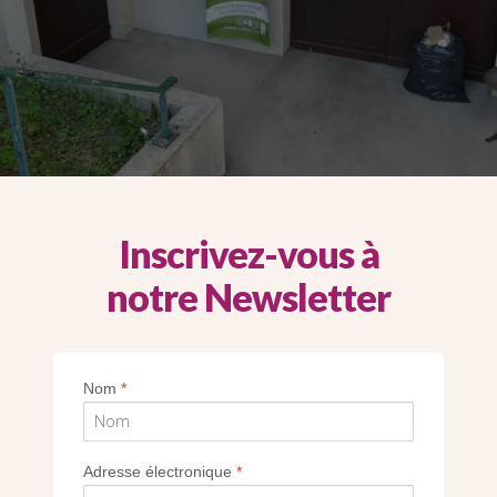
ssibles par les personnes à mobilité réduite (©SG)
Inscrivez-vous à
notre Newsletter
Nom
*
Adresse électronique
*