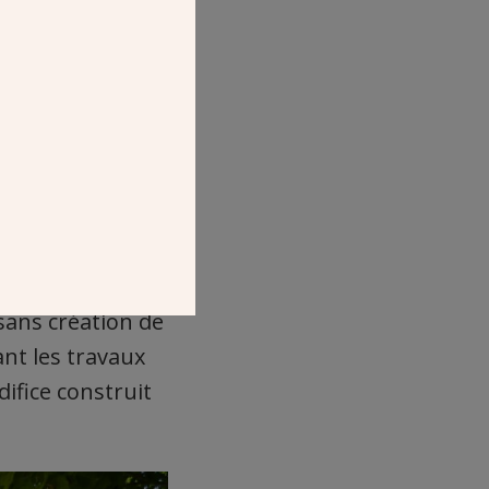
 sans création de
nt les travaux
difice construit