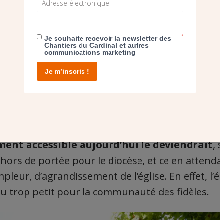
*
Je souhaite recevoir la newsletter des
Chantiers du Cardinal et autres
communications marketing
Je m’inscris !
rs d’usage et incomplète (©SG)
lement accessible aujourd’hui le deviendrait
,
hors de portée pour le diocèse, et ce en attenda
leur, d’agrandissement de l’église. En effet, l’é
u trop petit pour la communauté des fidèles.