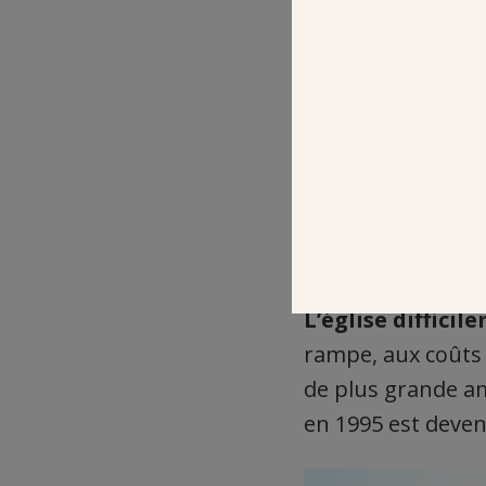
Une plateforme élévatrice ho
L’église diffici
rampe, aux coûts 
de plus grande amp
en 1995 est deven