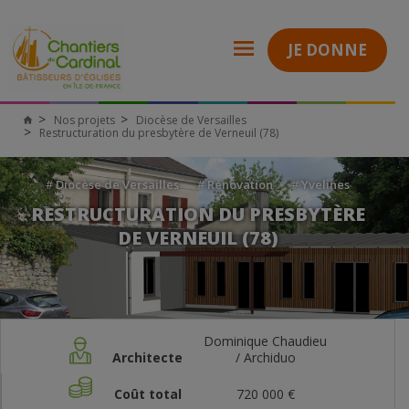
JE DONNE
Nos projets
Diocèse de Versailles
Restructuration du presbytère de Verneuil (78)
#
Diocèse de Versailles
#
Rénovation
#
Yvelines
RESTRUCTURATION DU PRESBYTÈRE
DE VERNEUIL (78)
Dominique Chaudieu
Architecte
/ Archiduo
Coût total
720 000 €