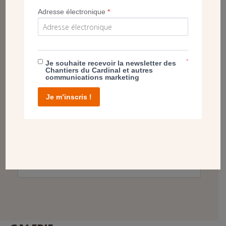
ARTICLES LIÉS
Adresse électronique
*
*
Je souhaite recevoir la newsletter des
Chantiers du Cardinal et autres
communications marketing
Je m’inscris !
16 octobre 2016, bénédiction de la maison
paroissiale à Verneuil
En savoir plus