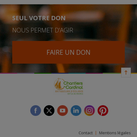
SEUL VOTRE DON
NOUS PERMET D’AGIR
FAIRE UN DON
facebook
twitter
youtube
linkedin
instagram
Pinterest
Contact
Mentions légales