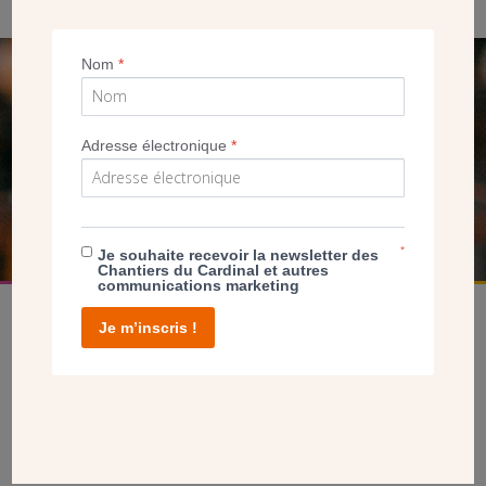
Nom
*
SEUL VOTRE DON
NOUS PERMET D’AGIR
Adresse électronique
*
FAIRE UN DON
*
Je souhaite recevoir la newsletter des
Chantiers du Cardinal et autres
communications marketing
Je m’inscris !
facebook
twitter
youtube
linkedin
instagram
Pinterest