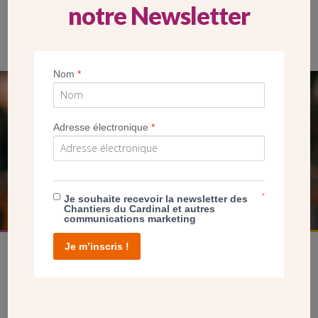
notre Newsletter
Nom
*
SEUL VOTRE DON
Adresse électronique
*
NOUS PERMET D’AGIR
FAIRE UN DON
*
Je souhaite recevoir la newsletter des
Chantiers du Cardinal et autres
communications marketing
Je m’inscris !