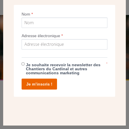
Nom
*
SEUL VOTRE DON
Adresse électronique
*
NOUS PERMET D’AGIR
FAIRE UN DON
*
Je souhaite recevoir la newsletter des
Chantiers du Cardinal et autres
communications marketing
Je m’inscris !
facebook
twitter
youtube
linkedin
instagram
Pinterest