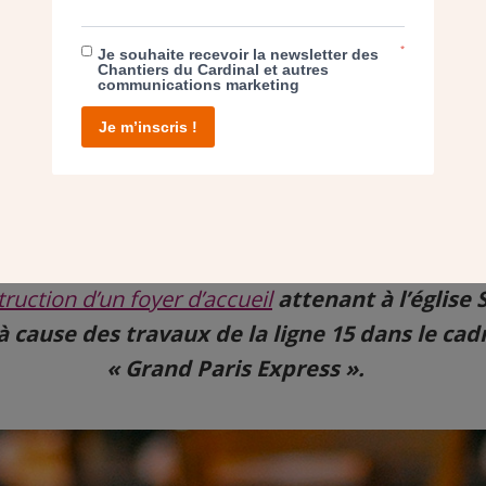
*
Je souhaite recevoir la newsletter des
Chantiers du Cardinal et autres
communications marketing
Je m’inscris !
ruction d’un foyer d’accueil
attenant à l’église
à cause des travaux de la ligne 15 dans le cad
« Grand Paris Express ».