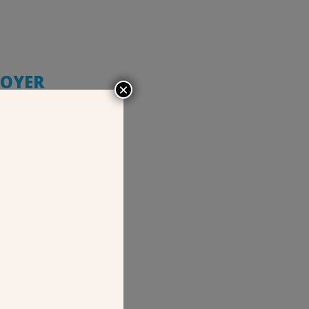
FOYER
×