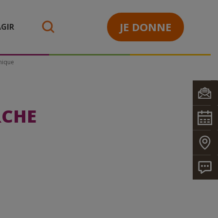
JE DONNE
GIR
search
nique
RCHE