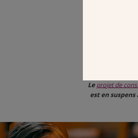
Le
projet de const
est en suspens 