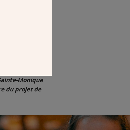
 Sainte-Monique
re
du projet de