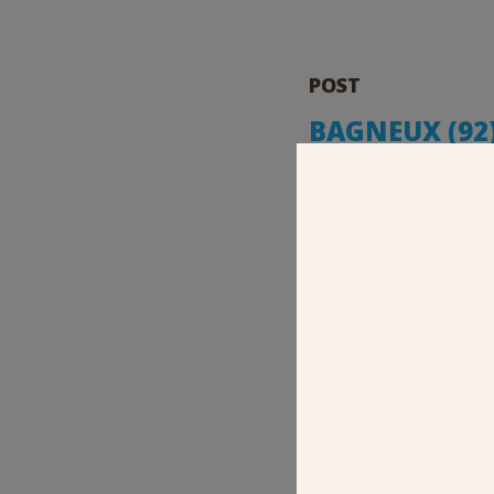
POST
BAGNEUX (92)
D’ACCUEIL D