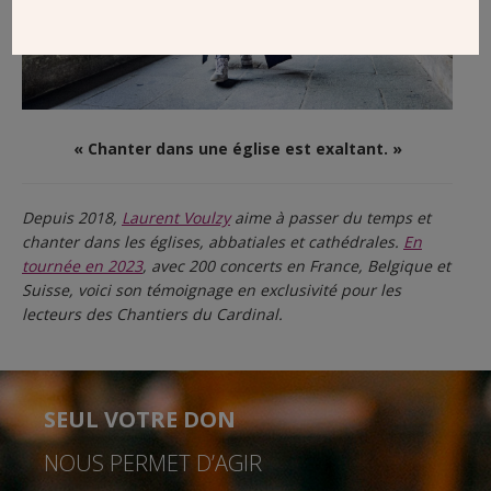
« Chanter dans une église est exaltant. »
Depuis 2018,
Laurent Voulzy
aime à passer du temps et
chanter dans les églises, abbatiales et cathédrales.
En
tournée en 2023
, avec 200 concerts en France, Belgique et
Suisse, voici son témoignage en exclusivité pour les
lecteurs des Chantiers du Cardinal.
SEUL VOTRE DON
NOUS PERMET D’AGIR