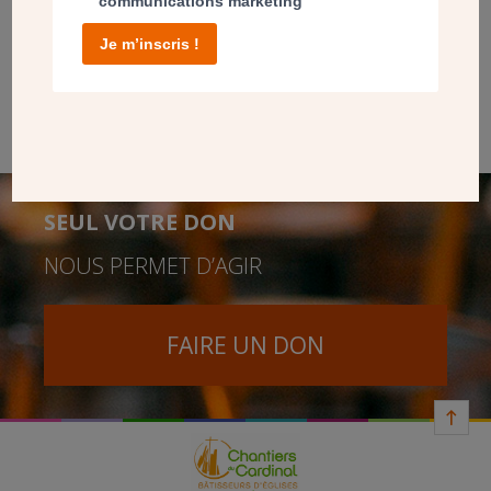
communications marketing
L’ancien presbytère, entouré d’un jardin a été
Je m’inscris !
entièrement rénové
, pour une famille en mission de
« foyer d’accueil » pour la paroisse. Gros plan sur un
chantier et un beau projet pastoral.
SEUL VOTRE DON
NOUS PERMET D’AGIR
FAIRE UN DON