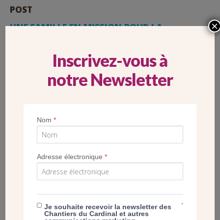
POST
×
UNE FAMILLE EN MISSION POUR LA
PAROISSE DU PERPÉTUEL SECOURS –
ASNIÈRES-SUR-SEINE (92)
Inscrivez-vous à
notre Newsletter
Nom
*
Adresse électronique
*
*
Je souhaite recevoir la newsletter des
Chantiers du Cardinal et autres