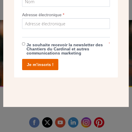
Adresse électronique
*
SEUL VOTRE DON
NOUS PERMET D’AGIR
*
Je souhaite recevoir la newsletter des
Chantiers du Cardinal et autres
communications marketing
Je m’inscris !
FAIRE UN DON
facebook
twitter
youtube
linkedin
instagram
Pinterest