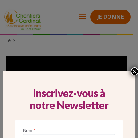
JE DONNE
Chantiers
du
Cardinal
×
Inscrivez-vous à
notre Newsletter
Nom
*