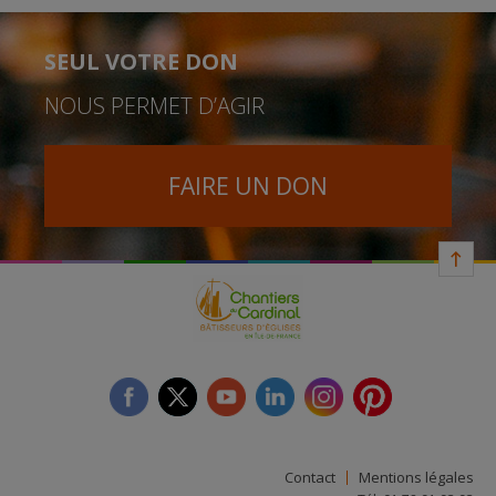
SEUL VOTRE DON
NOUS PERMET D’AGIR
FAIRE UN DON
facebook
twitter
youtube
linkedin
instagram
Pinterest
Contact
Mentions légales