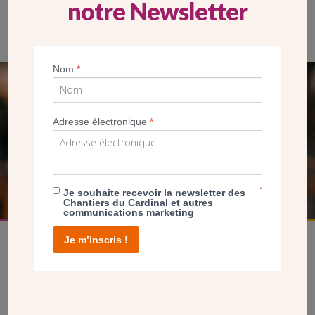
notre Newsletter
Nom
*
SEUL VOTRE DON
NOUS PERMET D’AGIR
Adresse électronique
*
FAIRE UN DON
*
Je souhaite recevoir la newsletter des
Chantiers du Cardinal et autres
communications marketing
Je m’inscris !