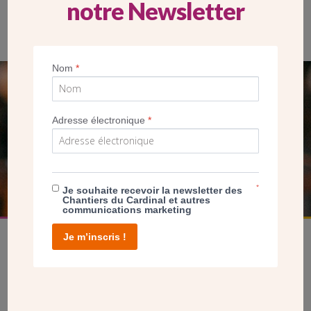
notre Newsletter
Nom
*
SEUL VOTRE DON
NOUS PERMET D’AGIR
Adresse électronique
*
FAIRE UN DON
*
Je souhaite recevoir la newsletter des
Chantiers du Cardinal et autres
communications marketing
Je m’inscris !