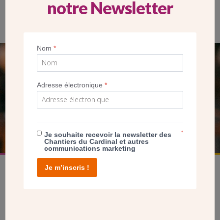
notre Newsletter
Nom
*
SEUL VOTRE DON
NOUS PERMET D’AGIR
Adresse électronique
*
FAIRE UN DON
*
Je souhaite recevoir la newsletter des
Chantiers du Cardinal et autres
communications marketing
Je m’inscris !