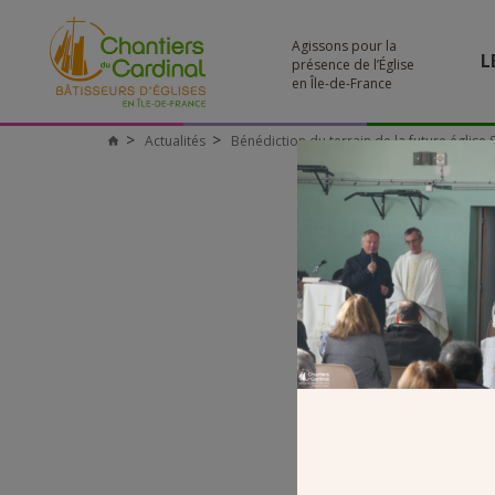
Agissons pour la
L
présence de l’Église
en Île-de-France
Actualités
Bénédiction du terrain de la future église 
Chantiers
du
Cardinal