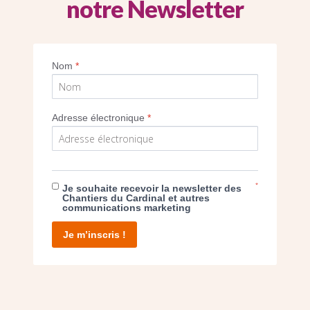
notre Newsletter
Imprimer
Nom
*
Adresse électronique
*
E DON
*
Je souhaite recevoir la newsletter des
Chantiers du Cardinal et autres
communications marketing
T D’AGIR
Je m’inscris !