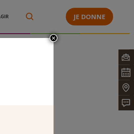
JE DONNE
GIR
search
×