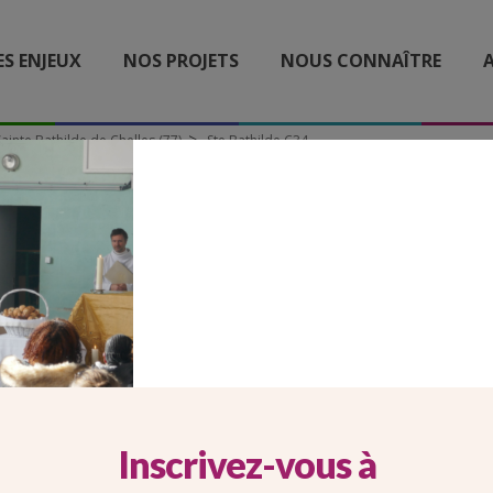
ES ENJEUX
NOS PROJETS
NOUS CONNAÎTRE
A
Sainte Bathilde de Chelles (77)
Ste Bathilde C34
STE BATHILDE C34
Inscrivez-vous à