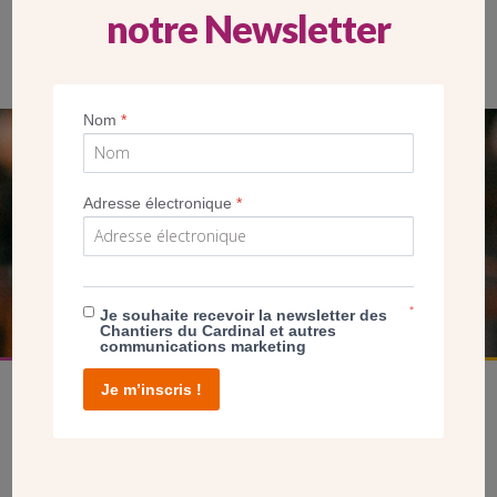
notre Newsletter
Nom
*
SEUL VOTRE DON
NOUS PERMET D’AGIR
Adresse électronique
*
FAIRE UN DON
*
Je souhaite recevoir la newsletter des
Chantiers du Cardinal et autres
communications marketing
Je m’inscris !