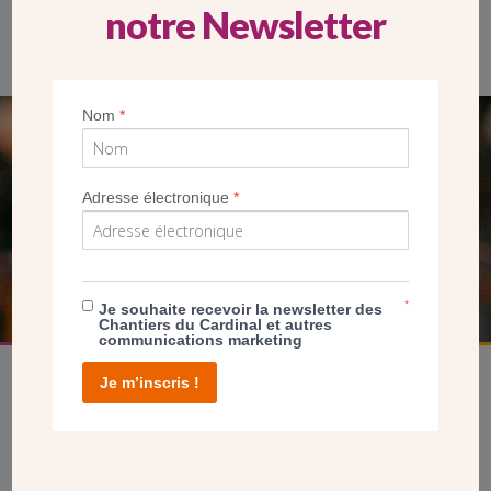
notre Newsletter
Le père Didier Rapin est le curé de la paroisse.
Nom
*
SEUL VOTRE DON
NOUS PERMET D’AGIR
Adresse électronique
*
FAIRE UN DON
*
Je souhaite recevoir la newsletter des
Chantiers du Cardinal et autres
communications marketing
Je m’inscris !