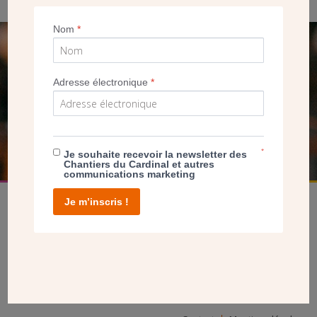
Nom
*
SEUL VOTRE DON
NOUS PERMET D’AGIR
Adresse électronique
*
FAIRE UN DON
*
Je souhaite recevoir la newsletter des
Chantiers du Cardinal et autres
communications marketing
Je m’inscris !
facebook
twitter
youtube
linkedin
instagram
Pinterest