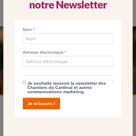
notre Newsletter
La pose du mur vitrail de Thierry Boissel
Nom
*
SEUL VOTRE DON
NOUS PERMET D’AGIR
Adresse électronique
*
FAIRE UN DON
*
Je souhaite recevoir la newsletter des
Chantiers du Cardinal et autres
communications marketing
Je m’inscris !