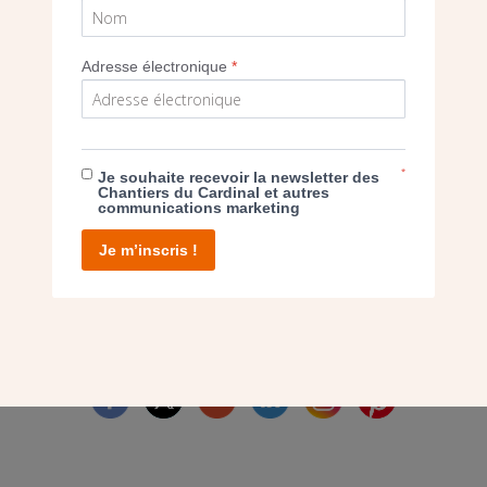
Adresse électronique
*
E DON
*
Je souhaite recevoir la newsletter des
Chantiers du Cardinal et autres
communications marketing
T D’AGIR
Je m’inscris !
facebook
twitter
youtube
linkedin
instagram
Pinterest