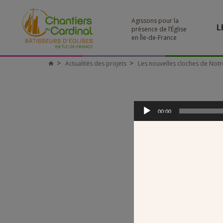
Agissons pour la
L
présence de l’Église
en Île-de-France
Actualités des projets
Les nouvelles cloches de Notr
Chantiers
du
Cardinal
Lecteur
audio
00:00
ECC
00:00
Bu