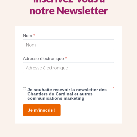
notre Newsletter
Création du narthex de l’église.
Nom
*
Imprimer
Adresse électronique
*
*
Je souhaite recevoir la newsletter des
E DON
Chantiers du Cardinal et autres
communications marketing
T D’AGIR
Je m’inscris !