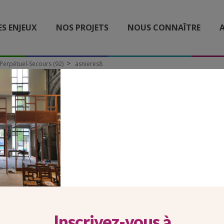
ES ENJEUX
NOS PROJETS
NOUS CONNAÎTRE
A
Perpétuel-Secours (92)
asnieres8
ASNIERES8
Inscrivez-vous à