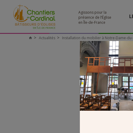
Agissons pour la
L
présence de l’Église
en Île-de-France
Actualités
Installation du mobilier à Notre-Dame-du-
Chantiers
du
Cardinal