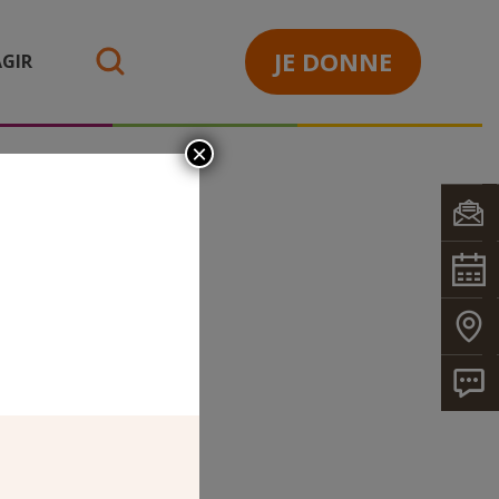
JE DONNE
GIR
search
×