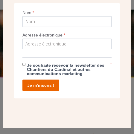
Nom
*
SEUL VOTRE DON
NOUS PERMET D’AGIR
Adresse électronique
*
FAIRE UN DON
*
Je souhaite recevoir la newsletter des
Chantiers du Cardinal et autres
communications marketing
Je m’inscris !
facebook
twitter
youtube
linkedin
instagram
Pinterest