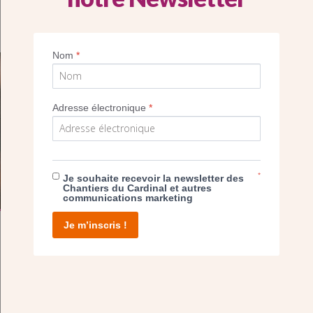
Nom
*
SEUL VOTRE DON
Adresse électronique
*
NOUS PERMET D’AGIR
FAIRE UN DON
*
Je souhaite recevoir la newsletter des
Chantiers du Cardinal et autres
communications marketing
Je m’inscris !
facebook
twitter
youtube
linkedin
instagram
Pinterest