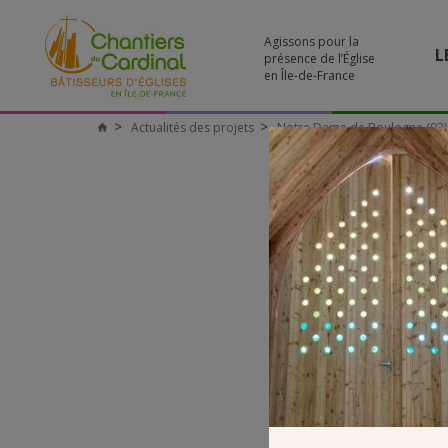
Agissons pour la
L
présence de l’Église
en Île-de-France
Actualités des projets
Notre Dame de Boulogne (92) –
Chantiers
du
Cardinal
PORT