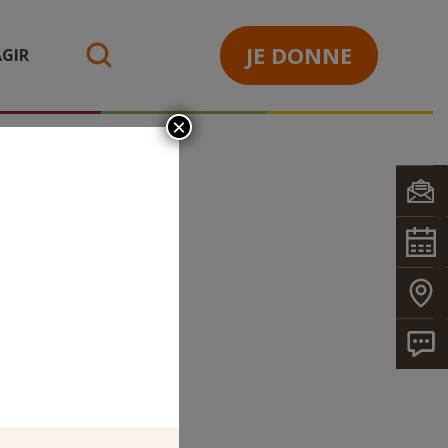
JE DONNE
GIR
search
×
UTIS