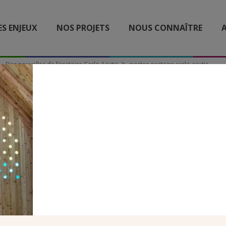
ES ENJEUX
NOS PROJETS
NOUS CONNAÎTRE
A
 Des nouvelles de l’oratoire Carlo Acutis
portes oratoire carlo acutis
ES ORATOIRE CARLO AC