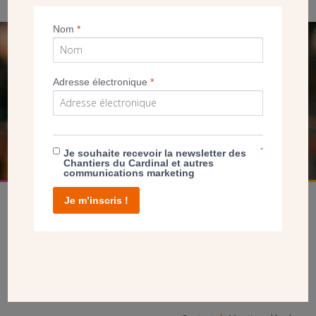
Nom
*
SEUL VOTRE DON
NOUS PERMET D’AGIR
Adresse électronique
*
FAIRE UN DON
*
Je souhaite recevoir la newsletter des
Chantiers du Cardinal et autres
communications marketing
Je m’inscris !
facebook
twitter
youtube
linkedin
instagram
Pinterest