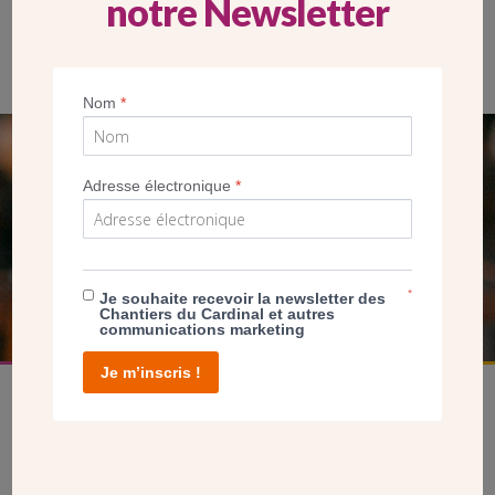
notre Newsletter
Pose de la croix à l’église du Saint-Esprit à Meudon-la-forêt
Nom
*
SEUL VOTRE DON
Adresse électronique
*
NOUS PERMET D’AGIR
FAIRE UN DON
*
Je souhaite recevoir la newsletter des
Chantiers du Cardinal et autres
communications marketing
Je m’inscris !