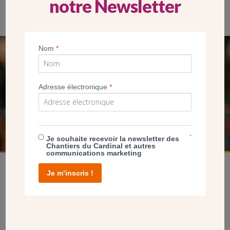
notre Newsletter
Nom
*
SEUL VOTRE DON
NOUS PERMET D’AGIR
Adresse électronique
*
FAIRE UN DON
*
Je souhaite recevoir la newsletter des
Chantiers du Cardinal et autres
communications marketing
Je m’inscris !
facebook
twitter
youtube
linkedin
instagram
Pinterest