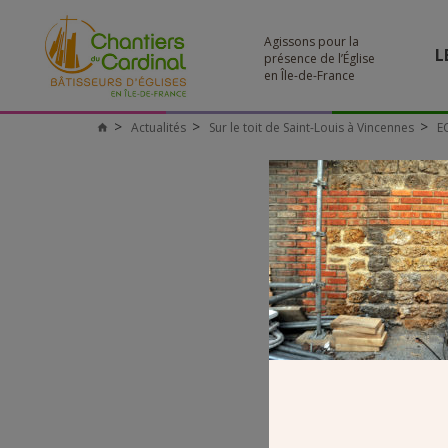
Agissons pour la
L
présence de l’Église
en Île-de-France
Actualités
Sur le toit de Saint-Louis à Vincennes
E
Chantiers
du
Cardinal