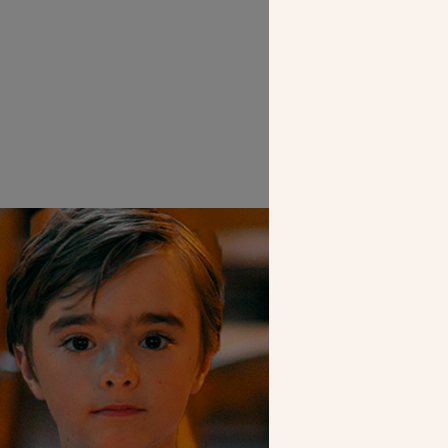
Le chantier de
des Monument
meu
SEUL VOTR
NOUS PERME