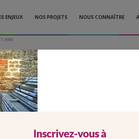
ES ENJEUX
NOS PROJETS
NOUS CONNAÎTRE
A
CT_6985
ECT_6985
Inscrivez-vous à