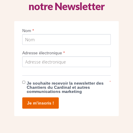
notre Newsletter
 restauration est réalisé sous le contrôle d
s historiques. Ici les essais de nettoyage 
lière des façades extérieures. (Crédit CDC/
Nom
*
Imprimer
Adresse électronique
*
*
Je souhaite recevoir la newsletter des
Chantiers du Cardinal et autres
E DON
communications marketing
Je m’inscris !
T D’AGIR