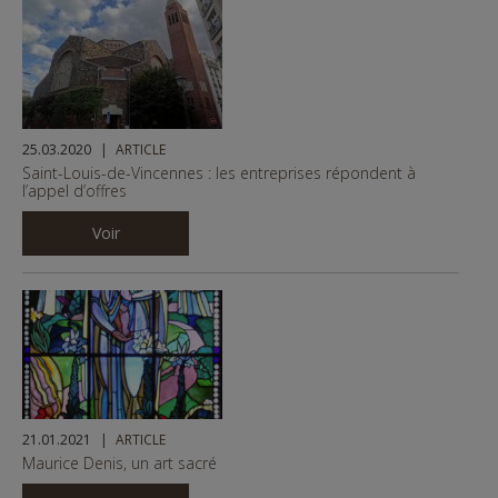
1
1
34
34
© Copyright CDC
© Copyright CDC
1
34
© Copyright CDC
1
34
© Copyright CDC
25.03.2020
ARTICLE
Saint-Louis-de-Vincennes : les entreprises répondent à
l’appel d’offres
Voir
21.01.2021
ARTICLE
Maurice Denis, un art sacré