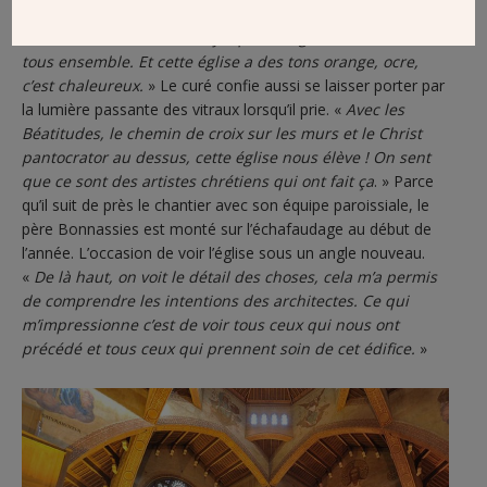
remarquer le père Arnaud Bonnassies.
Quand on célèbre
on est très rassemblé, il n’y a pas d’angles morts, on est
tous ensemble. Et cette église a des tons orange, ocre,
c’est chaleureux.
» Le curé confie aussi se laisser porter par
la lumière passante des vitraux lorsqu’il prie. «
Avec les
Béatitudes, le chemin de croix sur les murs et le Christ
pantocrator au dessus, cette église nous élève ! On sent
que ce sont des artistes chrétiens qui ont fait ça
. » Parce
qu’il suit de près le chantier avec son équipe paroissiale, le
père Bonnassies est monté sur l’échafaudage au début de
l’année. L’occasion de voir l’église sous un angle nouveau.
«
De là haut, on voit le détail des choses, cela m’a permis
de comprendre les intentions des architectes. Ce qui
m’impressionne c’est de voir tous ceux qui nous ont
précédé et tous ceux qui prennent soin de cet édifice.
»