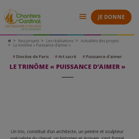
JE DONNE
Nos projets
Les réalisations
Actualités des projets
Le trinôme « Puissance d’aimer »
#
Diocèse de Paris
#
Art sacré
#
Puissance d'aimer
LE TRINÔME « PUISSANCE D’AIMER »
Un trio, constitué d’un architecte, un peintre et sculpteur
spécialiste du cheval, un historien et écrivain, s’est formé