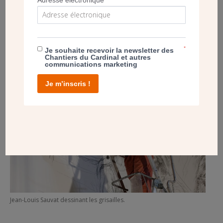
d’illuminer les fresques de Jean-Louis Sauvat apportera
une aura particulière à l’universalité du sacrement du
baptême et à la figure de sainte Jeanne de Chantal, tous
deux sublimés par l’installation de deux grandes
vasques »,
s’enthousiasme Nathan Crouzet.
*
Je souhaite recevoir la newsletter des
Chantiers du Cardinal et autres
communications marketing
Je m’inscris !
Jean-Louis Sauvat dessinant les grisailles.