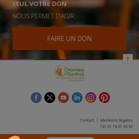
SEUL VOTRE DON
NOUS PERMET D’AGIR
FAIRE UN DON
facebook
twitter
youtube
linkedin
instagram
Pinterest
Contact
Mentions légales
Tél. 01 78 91 93 93