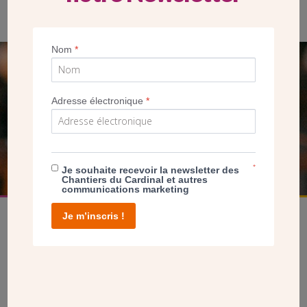
Ste-Cécile à Boulogne-Billancourt. Janvier 2023. (GF/CDC)
Nom
*
SEUL VOTRE DON
NOUS PERMET D’AGIR
Adresse électronique
*
FAIRE UN DON
*
Je souhaite recevoir la newsletter des
Chantiers du Cardinal et autres
communications marketing
Je m’inscris !
facebook
twitter
youtube
linkedin
instagram
Pinterest