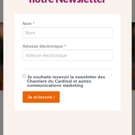
paroissiaux à Ste-Cécile de Boulogne-Billancourt. Janvier 2023
(GF/CDC)
Nom
*
SEUL VOTRE DON
NOUS PERMET D’AGIR
Adresse électronique
*
FAIRE UN DON
*
Je souhaite recevoir la newsletter des
Chantiers du Cardinal et autres
communications marketing
Je m’inscris !
facebook
twitter
youtube
linkedin
instagram
Pinterest