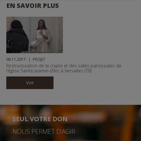
o
EN SAVOIR PLUS
u
s
08.11.2017
PROJET
Restructuration de la crypte et des salles paroissiales de
l’église Sainte-Jeanne-d’Arc à Versailles (78)
Voir
SEUL VOTRE DON
NOUS PERMET D’AGIR