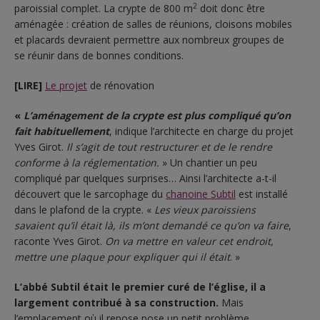
2
paroissial complet. La crypte de 800 m
doit donc être
aménagée : création de salles de réunions, cloisons mobiles
et placards devraient permettre aux nombreux groupes de
se réunir dans de bonnes conditions.
[LIRE]
Le projet
de rénovation
«
L’aménagement de la crypte est plus compliqué
qu’on
fait habituellement
, indique l’architecte en charge du projet
Yves Girot.
Il s’agit de tout restructurer et de le rendre
conforme à la réglementation.
» Un chantier un peu
compliqué par quelques surprises… Ainsi l’architecte a-t-il
découvert que le sarcophage du
chanoine Subtil
est installé
dans le plafond de la crypte. «
Les vieux paroissiens
savaient qu’il était là, ils m’ont demandé ce qu’on va faire
,
raconte Yves Girot.
On va mettre en valeur cet endroit,
mettre une plaque pour expliquer qui il était
. »
L’abbé Subtil était le premier curé de l’église, il a
largement contribué à sa construction.
Mais
l’emplacement où il repose pose un petit problème