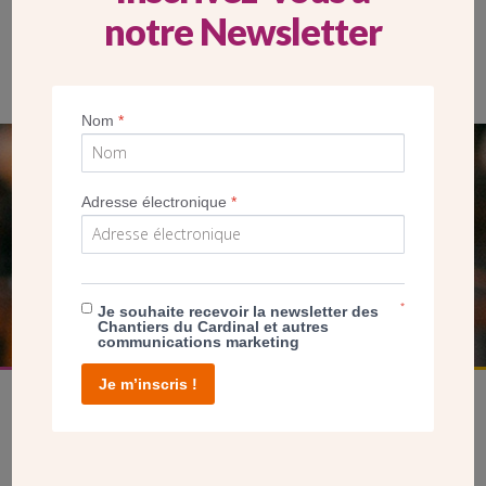
notre Newsletter
Après la charpente, posée le 21 juillet, la construction de la
toiture se poursuit !
Nom
*
SEUL VOTRE DON
Adresse électronique
*
NOUS PERMET D’AGIR
FAIRE UN DON
*
Je souhaite recevoir la newsletter des
Chantiers du Cardinal et autres
communications marketing
Je m’inscris !