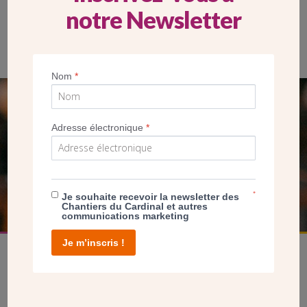
notre Newsletter
L’intérieur de la charpente de la future église, posée le 21 juillet
2025
Nom
*
SEUL VOTRE DON
Adresse électronique
*
NOUS PERMET D’AGIR
FAIRE UN DON
*
Je souhaite recevoir la newsletter des
Chantiers du Cardinal et autres
communications marketing
Je m’inscris !