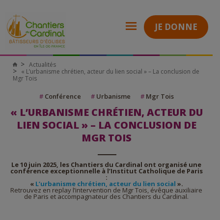
JE DONNE
Actualités
Chantiers
« L’urbanisme chrétien, acteur du lien social » – La conclusion de
du
Mgr Tois
Cardinal
#
Conférence
#
Urbanisme
#
Mgr Tois
« L’URBANISME CHRÉTIEN, ACTEUR DU
LIEN SOCIAL » – LA CONCLUSION DE
MGR TOIS
Le 10 juin 2025, les Chantiers du Cardinal ont organisé une
conférence exceptionnelle à l’Institut Catholique de Paris
:
«
L’urbanisme chrétien, acteur du lien social
».
Retrouvez en replay l’intervention de Mgr Tois, évêque auxiliaire
de Paris et accompagnateur des Chantiers du Cardinal.