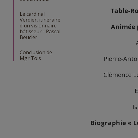
Table-Ro
Le cardinal
Verdier, itinéraire
d'un visionnaire
Animée p
bâtisseur - Pascal
Beucler
Conclusion de
Pierre-Anto
Mgr Tois
Clémence Le
E
I
Biographie « Le