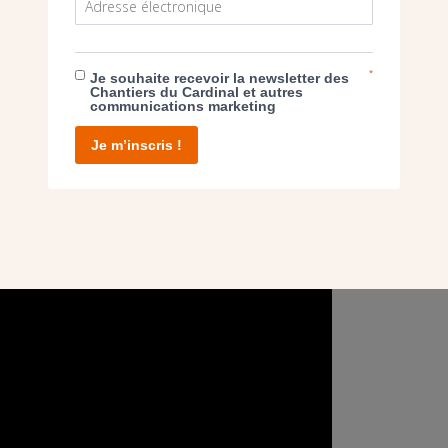
té inspirée et inspirante pour réaliser ces créa
nements, des personnes et lieux exceptionnels 
*
Je souhaite recevoir la newsletter des
Chantiers du Cardinal et autres
communications marketing
Je m’inscris !
- L'URBANISME CHRÉTIEN, ACTEUR D