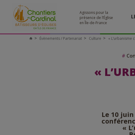
Agissons pour la
L
présence de l’Église
en Île-de-France
Évènements / Partenariat
Culture
« L’urbanisme ch
Chantiers
du
Cardinal
#
Con
« L’UR
Le 10 jui
conférence
« L
R