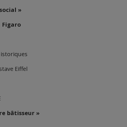
social »
 Figaro
istoriques
tave Eiffel
E
re bâtisseur »