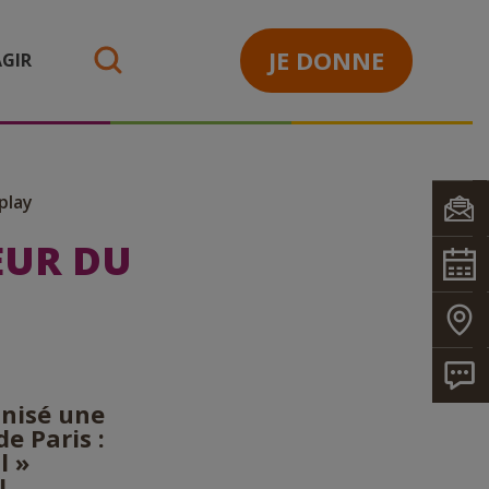
JE DONNE
GIR
search
play
EUR DU
anisé une
e Paris :
l »
!