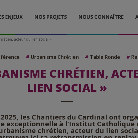
ES ENJEUX
NOS PROJETS
NOUS CONNAÎTRE
A
rétien, acteur du lien social »
férence
#
Urbanisme Chrétien
#
Table Ronde
#
Re
BANISME CHRÉTIEN, ACT
LIEN SOCIAL »
n 2025, les Chantiers du Cardinal ont org
 exceptionnelle à l’Institut Catholique d
’urbanisme chrétien, acteur du lien socia
etrouvez ici sa retransmission en replay 