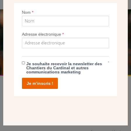
Nom
*
SEUL VOTRE DON
NOUS PERMET D’AGIR
Adresse électronique
*
FAIRE UN DON
*
Je souhaite recevoir la newsletter des
Chantiers du Cardinal et autres
communications marketing
Je m’inscris !
facebook
twitter
youtube
linkedin
instagram
Pinterest