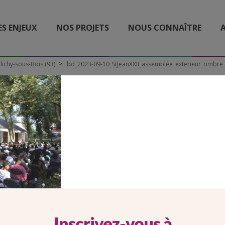
ES ENJEUX
NOS PROJETS
NOUS CONNAÎTRE
A
Clichy-sous-Bois (93)
bd_2023-09-10_StJeanXXII_assemblée_exterieur_ombre_
BD_2023-09-
ANXXII_ASSEMBLÉE_EXT
Inscrivez-vous à