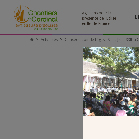
Agissons pour la
L
présence de l’Église
en Île-de-France
Actualités
Consécration de l’église Saint-Jean XXIII à 
Chantiers
du
Cardinal
10_STJE