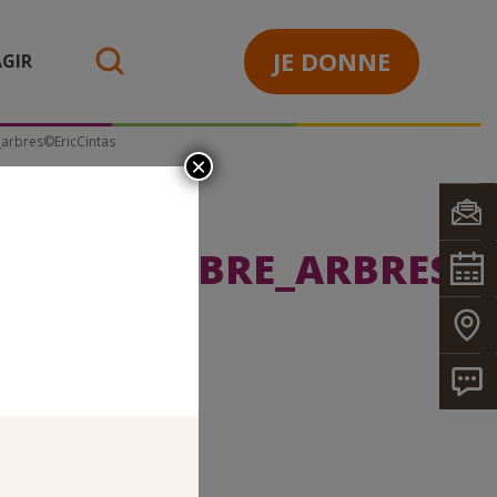
JE DONNE
GIR
search
arbres©EricCintas
×
ERIEUR_OMBRE_ARBRES©