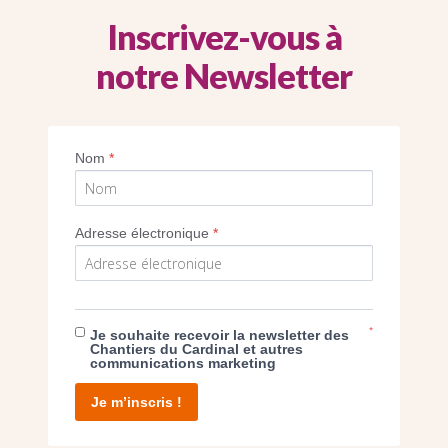
Inscrivez-vous à
notre Newsletter
Nom
*
SEUL VOTRE DON
NOUS PERMET D’AGIR
Adresse électronique
*
FAIRE UN DON
*
Je souhaite recevoir la newsletter des
Chantiers du Cardinal et autres
communications marketing
Je m’inscris !