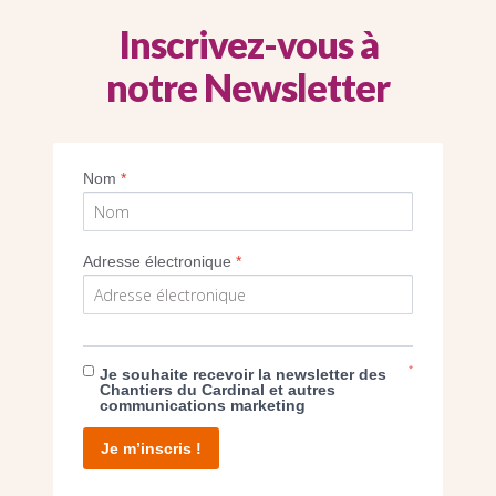
Inscrivez-vous à
notre Newsletter
Nom
*
SEUL VOTRE DON
NOUS PERMET D’AGIR
Adresse électronique
*
FAIRE UN DON
*
Je souhaite recevoir la newsletter des
Chantiers du Cardinal et autres
communications marketing
Je m’inscris !