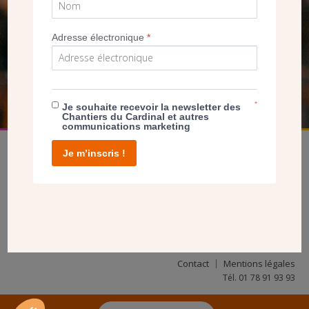
SEUL VOTRE DON
NOUS PERMET D’AGIR
Adresse électronique
*
FAIRE UN DON
*
Je souhaite recevoir la newsletter des
Chantiers du Cardinal et autres
communications marketing
Je m’inscris !
facebook
twitter
youtube
linkedin
instagram
Pinterest
Contact
Mentions légales
Tél. 01 78 91 93 93