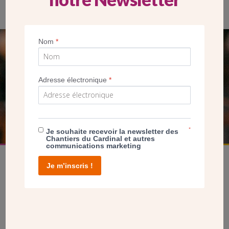
Nom
*
SEUL VOTRE DON
NOUS PERMET D’AGIR
Adresse électronique
*
FAIRE UN DON
*
Je souhaite recevoir la newsletter des
Chantiers du Cardinal et autres
communications marketing
Je m’inscris !
facebook
twitter
youtube
linkedin
instagram
Pinterest