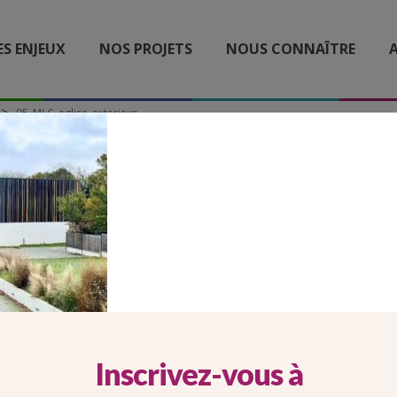
ES ENJEUX
NOS PROJETS
NOUS CONNAÎTRE
A
95_MLC_eglise_exterieur
5_MLC_EGLISE_EXTERIEU
Inscrivez-vous à