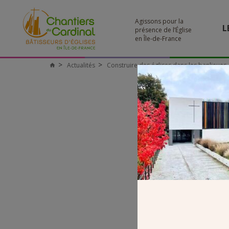
Agissons pour la
L
présence de l’Église
en Île-de-France
Actualités
Construire des églises dans les banlieues
Chantiers
du
Cardinal
9