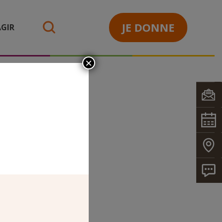
JE DONNE
GIR
search
×
R