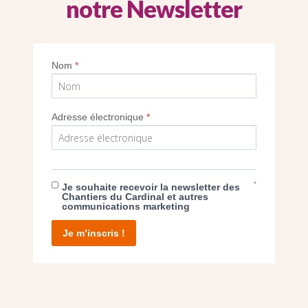
notre Newsletter
Imprimer
Nom
*
Adresse électronique
*
E DON
*
Je souhaite recevoir la newsletter des
Chantiers du Cardinal et autres
communications marketing
T D’AGIR
Je m’inscris !