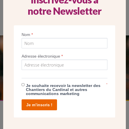
notre Newsletter
En rénovant les locaux, la paroisse Saint-Christophe de Créteil
espère accueillir de nouveaux fidèles. Vue avant travaux(Crédit
Paroisse)
Nom
*
SEUL VOTRE DON
Adresse électronique
*
NOUS PERMET D’AGIR
FAIRE UN DON
*
Je souhaite recevoir la newsletter des
Chantiers du Cardinal et autres
communications marketing
Je m’inscris !