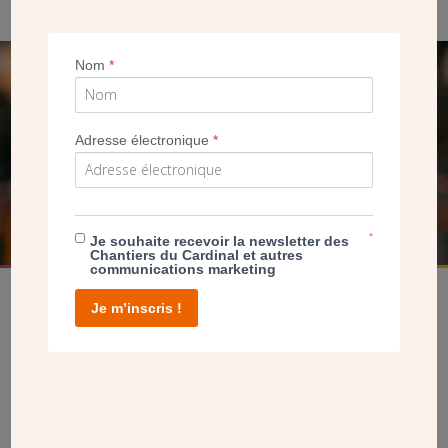
Nom
*
SEUL VOTRE DON
NOUS PERMET D’AGIR
Adresse électronique
*
FAIRE UN DON
*
Je souhaite recevoir la newsletter des
Chantiers du Cardinal et autres
communications marketing
Je m’inscris !
facebook
twitter
youtube
linkedin
instagram
Pinterest