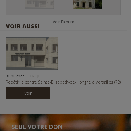
P
N
r
e
e
x
v
t
Voir l’album
VOIR AUSSI
i
o
u
1
10
s
© Copyright CDC/JDP
1
10
© Copyright CDC/JDP
31.01.2022
PROJET
Rebâtir le centre Sainte-Elisabeth-de-Hongrie à Versailles (78)
Voir
SEUL VOTRE DON