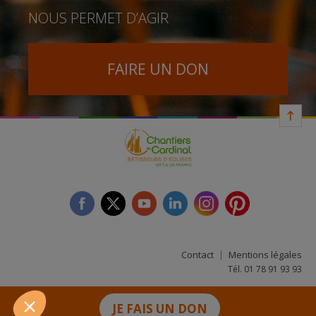
NOUS PERMET D’AGIR
FAIRE UN DON
facebook
twitter
youtube
linkedin
instagram
Pinterest
Contact
Mentions légales
Tél. 01 78 91 93 93
JE FAIS UN DON