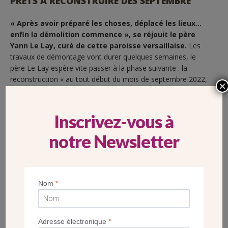
PRÊTS À RECONSTRUIRE DÈS SEPTEMBRE
« Après avoir préparé les choses, déplacé les lieux…
enfin la démolition commence », se réjouit le père
Yann Le Lay, curé de cette paroisse versaillaise.
Les
travaux de démontage vont durer quelques semaines, le
père Le Lay espère vite passer à la phase suivante : la
reconstruction « au tout début du mois de septembre 2022,
×
avec les équipes l’architecte et les bâtisseurs qui travaillent
pour préparer les lieux afin que jaillisse de notre quartier
extrêmement vivant ce nouveau centre paroissial ! »
Inscrivez-vous à
notre Newsletter
Nom
*
Adresse électronique
*