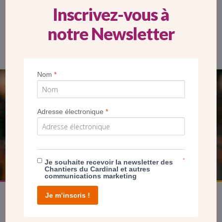
Inscrivez-vous à
notre Newsletter
Les portes de la chapelle sont fermées par Mgr Nahmias. CDC)
Nom
*
SEUL VOTRE DON
NOUS PERMET D’AGIR
Adresse électronique
*
FAIRE UN DON
*
Je souhaite recevoir la newsletter des
Chantiers du Cardinal et autres
communications marketing
Je m’inscris !