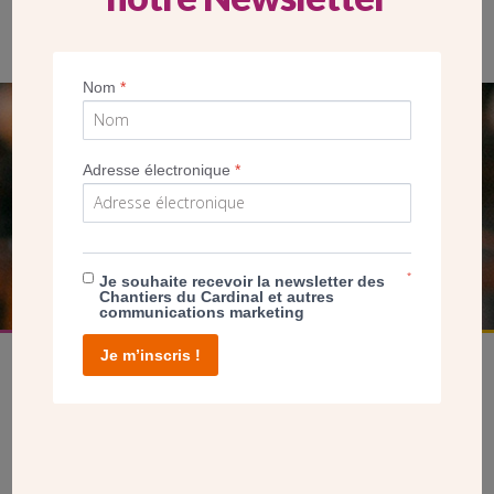
Nom
*
SEUL VOTRE DON
Adresse électronique
*
NOUS PERMET D’AGIR
FAIRE UN DON
*
Je souhaite recevoir la newsletter des
Chantiers du Cardinal et autres
communications marketing
Je m’inscris !
facebook
twitter
youtube
linkedin
instagram
Pinterest