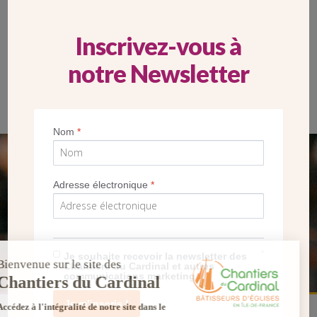
Inscrivez-vous à
notre Newsletter
Nom
*
SEUL VOTRE DON
Adresse électronique
*
NOUS PERMET D’AGIR
FAIRE UN DON
*
Je souhaite recevoir la newsletter des
Chantiers du Cardinal et autres
communications marketing
Je m’inscris !